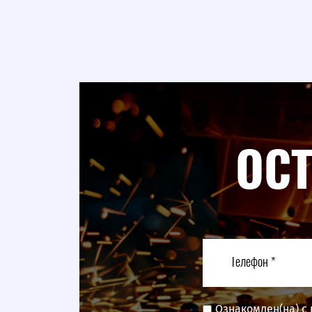
ОС
Ознакомлен(на) с