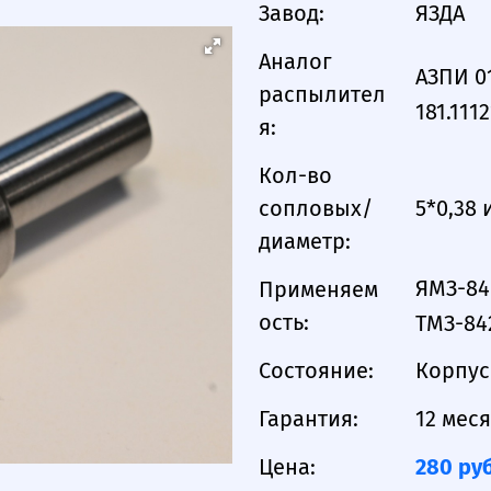
Завод:
ЯЗДА
Аналог
АЗПИ 01
распылител
181.111
я:
Кол-во
сопловых/
5*0,38 
диаметр:
ЯМЗ-840
Применяем
ость:
ТМЗ-84
Состояние:
Корпус
Гарантия:
12 мес
Цена:
280 руб